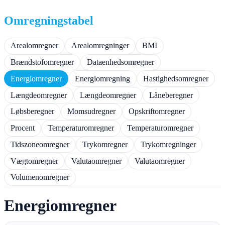
Spring
til
Omregningstabel
indhold
Arealomregner
Arealomregninger
BMI
Brændstofomregner
Dataenhedsomregner
Energiomregner
Energiomregning
Hastighedsomregner
Længdeomregner
Længdeomregner
Låneberegner
Løbsberegner
Momsudregner
Opskriftomregner
Procent
Temperaturomregner
Temperaturomregner
Tidszoneomregner
Trykomregner
Trykomregninger
Vægtomregner
Valutaomregner
Valutaomregner
Volumenomregner
Energiomregner