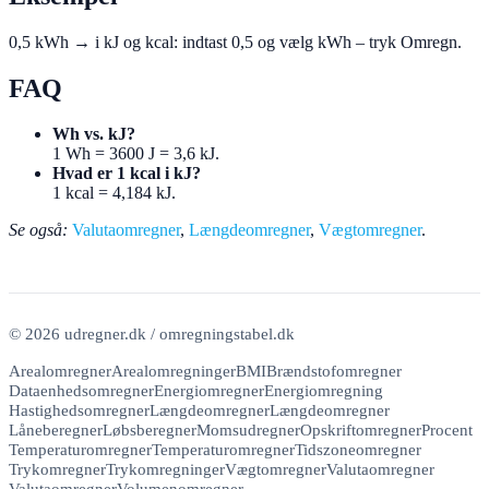
0,5 kWh → i kJ og kcal: indtast 0,5 og vælg kWh – tryk Omregn.
FAQ
Wh vs. kJ?
1 Wh = 3600 J = 3,6 kJ.
Hvad er 1 kcal i kJ?
1 kcal = 4,184 kJ.
Se også:
Valutaomregner
,
Længdeomregner
,
Vægtomregner
.
©
2026 udregner.dk / omregningstabel.dk
Arealomregner
Arealomregninger
BMI
Brændstofomregner
Dataenhedsomregner
Energiomregner
Energiomregning
Hastighedsomregner
Længdeomregner
Længdeomregner
Låneberegner
Løbsberegner
Momsudregner
Opskriftomregner
Procent
Temperaturomregner
Temperaturomregner
Tidszoneomregner
Trykomregner
Trykomregninger
Vægtomregner
Valutaomregner
Valutaomregner
Volumenomregner