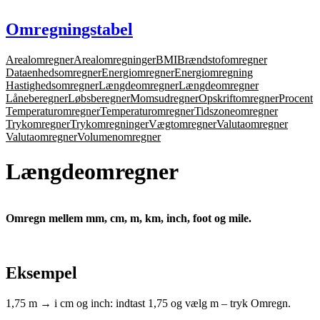
Spring
til
Omregningstabel
indhold
Arealomregner
Arealomregninger
BMI
Brændstofomregner
Dataenhedsomregner
Energiomregner
Energiomregning
Hastighedsomregner
Længdeomregner
Længdeomregner
Låneberegner
Løbsberegner
Momsudregner
Opskriftomregner
Procent
Temperaturomregner
Temperaturomregner
Tidszoneomregner
Trykomregner
Trykomregninger
Vægtomregner
Valutaomregner
Valutaomregner
Volumenomregner
Længdeomregner
Omregn mellem mm, cm, m, km, inch, foot og mile.
Eksempel
1,75 m → i cm og inch: indtast 1,75 og vælg m – tryk Omregn.