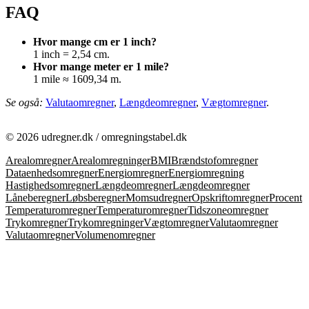
FAQ
Hvor mange cm er 1 inch?
1 inch = 2,54 cm.
Hvor mange meter er 1 mile?
1 mile ≈ 1609,34 m.
Se også:
Valutaomregner
,
Længdeomregner
,
Vægtomregner
.
©
2026 udregner.dk / omregningstabel.dk
Arealomregner
Arealomregninger
BMI
Brændstofomregner
Dataenhedsomregner
Energiomregner
Energiomregning
Hastighedsomregner
Længdeomregner
Længdeomregner
Låneberegner
Løbsberegner
Momsudregner
Opskriftomregner
Procent
Temperaturomregner
Temperaturomregner
Tidszoneomregner
Trykomregner
Trykomregninger
Vægtomregner
Valutaomregner
Valutaomregner
Volumenomregner